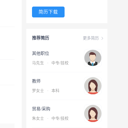
简历下载
推荐简历
更多简历
其他职位
马先生
·
中专/技校
教师
罗女士
·
本科
贸易/采购
朱女士
·
中专/技校