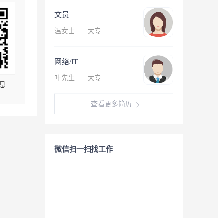
文员
温女士
·
大专
网络/IT
叶先生
·
大专
息
查看更多简历
微信扫一扫找工作